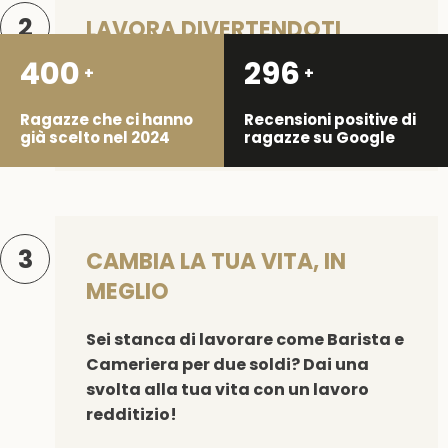
2
LAVORA DIVERTENDOTI
400
296
+
+
Se ami la movida e frequenti già i
locali notturni, questo lavoro sarà
Ragazze che ci hanno
Recensioni positive di
perfetto per te!
già scelto nel 2024
ragazze su Google
3
CAMBIA LA TUA VITA, IN
MEGLIO
Sei stanca di lavorare come Barista e
Cameriera per due soldi? Dai una
svolta alla tua vita con un lavoro
redditizio!