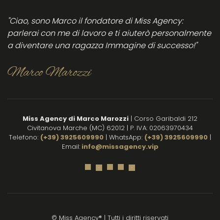
La
certezza
st
consiglio
di
s
"Ciao, sono Marco il fondatore di Miss Agency:
vivamente
successo
pr
parlerai con me di lavoro e ti aiuterò personalmente
per
in
a diventare una ragazza Immagine di successo!"
tutte
qu
le
be
Marco Marozzi
donne
es
che
e 
vogliono
ri
lavorare
s
in
per
Miss Agency di Marco Marozzi
| Corso Garibaldi 212
sicurezza
su
Civitanova Marche (MC) 62012 | P. IVA: 02063970434
nei
su
Telefono:
(+39) 3925609990
| WhatsApp:
(+39) 3925609990
|
Email:
info@missagency.vip
locali
e 
notturni.
su
Complimenti
di
Mi
co
il
lo
© Miss Agency® | Tutti i diritti riservati