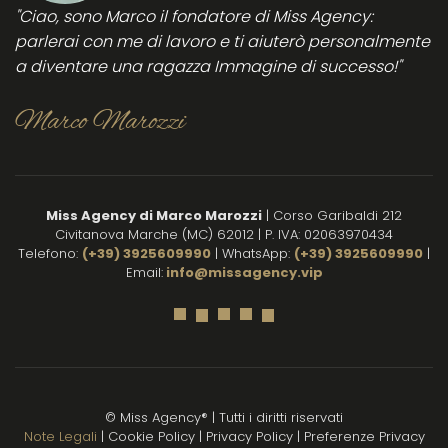
"Ciao, sono Marco il fondatore di Miss Agency:
le
be
parlerai con me di lavoro e ti aiuterò personalmente
donne
es
a diventare una ragazza Immagine di successo!"
che
e 
vogliono
ri
lavorare
s
Marco Marozzi
in
per
sicurezza
su
nei
su
locali
e 
Miss Agency di Marco Marozzi
| Corso Garibaldi 212
notturni.
su
Civitanova Marche (MC) 62012 | P. IVA: 02063970434
Complimenti
di
Telefono:
(+39) 3925609990
| WhatsApp:
(+39) 3925609990
|
Mi
Email:
info@missagency.vip
co
il
lo
gi
pe
m
© Miss Agency® | Tutti i diritti riservati
mi
Note Legali
|
Cookie Policy
|
Privacy Policy
|
Preferenze Privacy
so