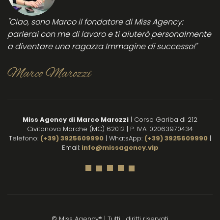
per
in
tutte
qu
"Ciao, sono Marco il fondatore di Miss Agency:
le
be
parlerai con me di lavoro e ti aiuterò personalmente
donne
es
a diventare una ragazza Immagine di successo!"
che
e 
vogliono
ri
lavorare
s
Marco Marozzi
in
per
sicurezza
su
nei
su
locali
e 
Miss Agency di Marco Marozzi
| Corso Garibaldi 212
notturni.
su
Civitanova Marche (MC) 62012 | P. IVA: 02063970434
Complimenti
di
Telefono:
(+39) 3925609990
| WhatsApp:
(+39) 3925609990
|
Mi
Email:
info@missagency.vip
co
il
lo
gi
pe
m
© Miss Agency® | Tutti i diritti riservati
mi