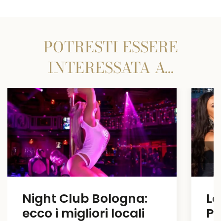
POTRESTI ESSERE
INTERESSATA A…
Night Club Bologna:
La
ecco i migliori locali
Pe