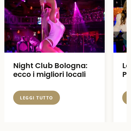
Night Club Bologna:
La
ecco i migliori locali
Pu
LEGGI TUTTO