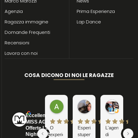
Marco Marozzi
News
Agenzia
Prima Esperienza
Ragazza immagine
Lap Dance
Domande Frequenti
Recensioni
Lavora con noi
COSA DICONO DI NOI LE RAGAZZE
Adrian P.
Veronica C.
Catia A.
2 mesi ago
8 mesi ago
2 anni ago
Eccellente
MISS AGENCY -
O
Esperienza
L'agenzia
Mi
Offerte Lavoro
Night Club
experienta
stupenda
di
so