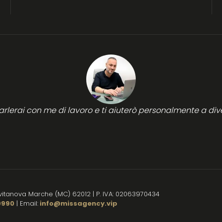
parlerai con me di lavoro e ti aiuterò personalmente a d
ivitanova Marche (MC) 62012 | P. IVA: 02063970434
9990
| Email:
info@missagency.vip