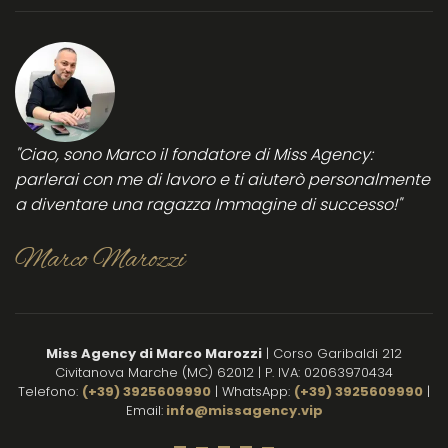
ed
oggi
se
affidabile.
una
. 
La
certezza
st
consiglio
di
s
vivamente
successo
pr
per
in
tutte
qu
"Ciao, sono Marco il fondatore di Miss Agency:
le
be
parlerai con me di lavoro e ti aiuterò personalmente
donne
es
a diventare una ragazza Immagine di successo!"
che
e 
vogliono
ri
lavorare
s
Marco Marozzi
in
per
sicurezza
su
nei
su
locali
e 
Miss Agency di Marco Marozzi
| Corso Garibaldi 212
notturni.
su
Civitanova Marche (MC) 62012 | P. IVA: 02063970434
Complimenti
di
Telefono:
(+39) 3925609990
| WhatsApp:
(+39) 3925609990
|
Mi
Email:
info@missagency.vip
co
il