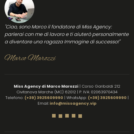
consiglio
di
s
vivamente
successo
pr
per
in
tutte
qu
"Ciao, sono Marco il fondatore di Miss Agency:
le
be
parlerai con me di lavoro e ti aiuterò personalmente
donne
es
a diventare una ragazza Immagine di successo!"
che
e 
vogliono
ri
lavorare
s
Marco Marozzi
in
per
sicurezza
su
nei
su
locali
e 
Miss Agency di Marco Marozzi
| Corso Garibaldi 212
notturni.
su
Civitanova Marche (MC) 62012 | P. IVA: 02063970434
Complimenti
di
Telefono:
(+39) 3925609990
| WhatsApp:
(+39) 3925609990
|
Mi
Email:
info@missagency.vip
co
il
lo
gi
pe