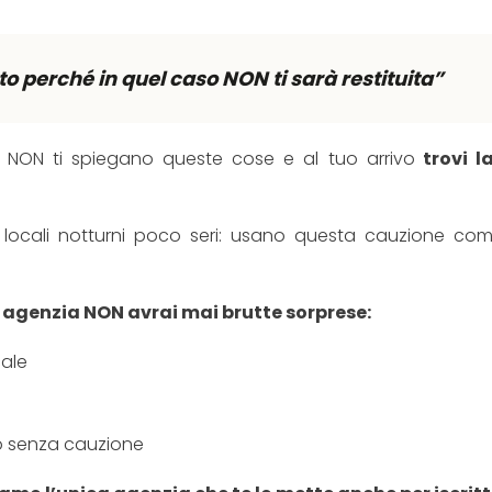
o perché in quel caso NON ti sarà restituita”
i NON ti spiegano queste cose e al tuo arrivo
trovi l
ni locali notturni poco seri: usano questa cauzione co
 agenzia NON avrai mai brutte sorprese:
cale
n o senza cauzione