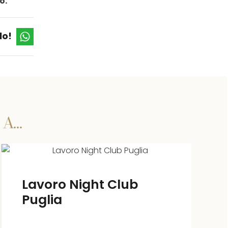
o.
lo!
 A…