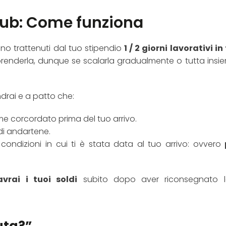
lub: Come funziona
anno trattenuti dal tuo stipendio
1 / 2 giorni lavorativi in
renderla, dunque se scalarla gradualmente o tutta insi
ndrai e a patto che:
 corcordato prima del tuo arrivo.
di andartene.
condizioni in cui ti è stata data al tuo arrivo: ovvero
avrai i tuoi soldi
subito dopo aver riconsegnato l
uta?”