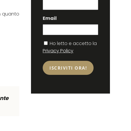
n quanto
Email
Consenso
Ho letto e accetto la
Privacy Policy
ante