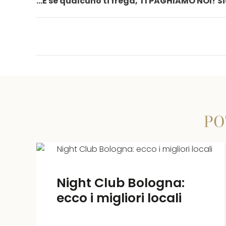
…E se qualcuno ti frega, TI PAGHIAMO NOI!
Si
PO
Lavoro Night Club
Pescara