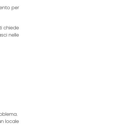
ento per
ti chiede
sci nelle
problema.
un locale