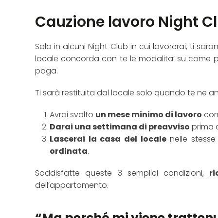
Cauzione lavoro Night C
Solo in alcuni Night Club in cui lavorerai, ti sar
locale concorda con te le modalita’ su come p
paga.
Ti sarà restituita dal locale solo quando te ne a
Avrai svolto
un mese minimo di lavoro
come
Darai una settimana di preavviso
prima 
Lascerai la casa del locale
nelle stesse 
ordinata
.
Soddisfatte queste 3 semplici condizioni,
ri
dell’appartamento.
“Ma perché mi viene tratten