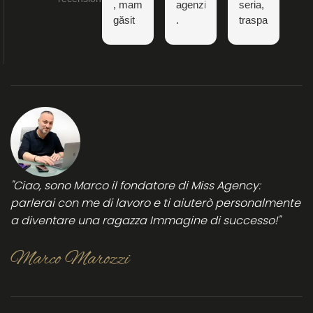
, mam
agenzia
seria,
Ma
găsit
.
trasparente
al
super
Marco
e
su
bine
persona
rappresenta
pr
seria
ad
e
ed
oggi
se
affidabile.
una
. 
La
certezza
st
consiglio
di
s
vivamente
successo
pr
per
in
tutte
qu
"Ciao, sono Marco il fondatore di Miss Agency:
le
be
parlerai con me di lavoro e ti aiuterò personalmente
donne
es
a diventare una ragazza Immagine di successo!"
che
e 
vogliono
ri
lavorare
s
Marco Marozzi
in
per
sicurezza
su
nei
su
locali
e 