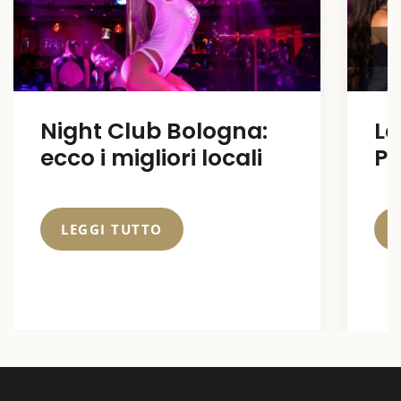
Night Club Bologna:
La
ecco i migliori locali
Pe
LEGGI TUTTO