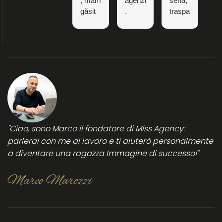
, mam
agenzia
seria,
Ma
găsit
.
trasparente
al
super
Marco
e
su
bine
persona
rappresenta
pr
seria
ad
e
ed
oggi
se
affidabile.
una
. 
La
certezza
st
consiglio
di
s
vivamente
successo
pr
per
in
tutte
qu
"Ciao, sono Marco il fondatore di Miss Agency:
le
be
parlerai con me di lavoro e ti aiuterò personalmente
donne
es
a diventare una ragazza Immagine di successo!"
che
e 
vogliono
ri
lavorare
s
Marco Marozzi
in
per
sicurezza
su
nei
su
locali
e 