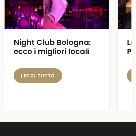
Night Club Bologna:
La
ecco i migliori locali
Pe
LEGGI TUTTO